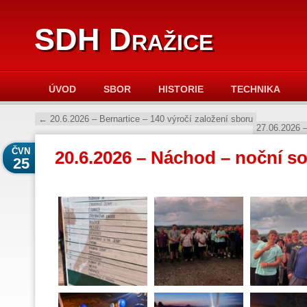
SDH Dražice
ÚVOD
SBOR
HISTORIE
TECHNIKA
←
20.6.2026 – Bernartice – 140 výročí založení sboru
27.06.2026 –
ČVN
20.6.2026 – Náchod – noční so
25