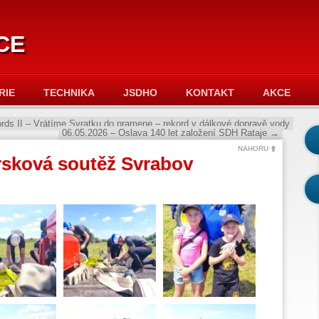
ce
RIE
TECHNIKA
JSDHO
KONTAKT
AKCE
rds II – Vrátíme Svratku do pramene – rekord v dálkové dopravě vody
06.05.2026 – Oslava 140 let založení SDH Rataje
→
NAHORU
rsková soutěž Svrabov