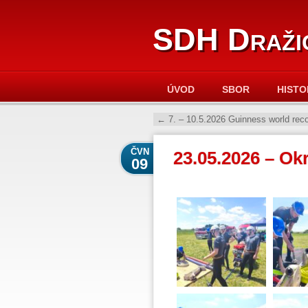
SDH Draži
ÚVOD
SBOR
HISTO
←
7. – 10.5.2026 Guinness world reco
ČVN
23.05.2026 – Ok
09