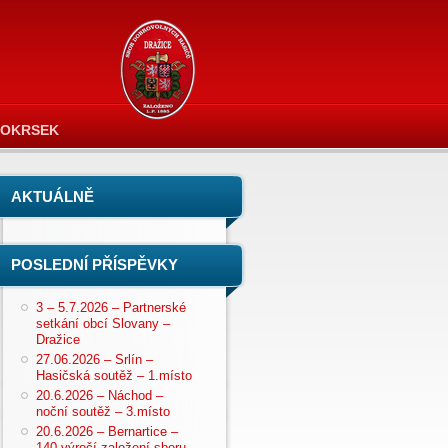
OKRSEK
AKTUÁLNĚ
POSLEDNÍ PŘÍSPĚVKY
3 – 5.7.2026 – Partnerské
setkání obcí Slovany –
Dražice
27.06.2026 – Srlín –
Hasičská soutěž – 1.místo
20.6.2026 – Náchod –
noční soutěž – 3.místo
20.6.2026 – Bernartice –
140 výročí založení sboru